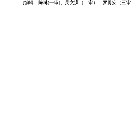
[编辑：陈琳(一审)、吴文潇（二审）、罗勇安（三审