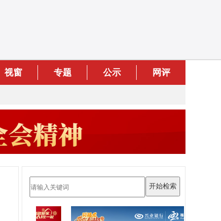
视窗
专题
公示
网评