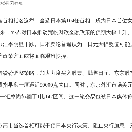
新华社记者 刘春燕
会首相指名选举中当选日本第104任首相，成为日本首位
以来，外界对日本推动宽松财政金融政策的预期大幅上升
币汇率明显下跌。日本舆论普遍认为，日元大幅贬值可能
济政策方面或将面临艰难抉择。
者纷纷调整策略，加大力度买入股票、抛售日元。东京股
股指早盘一度逼近50000点关口。同时，东京外汇市场美
日这一汇率尚徘徊于1比147区间。这一轮交易也被日本媒体
心高市当选首相可能干预日本央行决策、阻止央行加息、