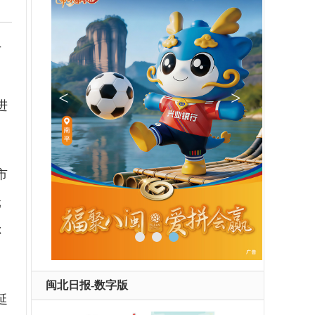
女
。
进
市
元
称
闽北日报-数字版
延