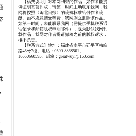
【稿费说明】对本网刊登的作品，如作者能提
通
供证明其著作权，请第一时间主动联系我网，我
网将按照《闽北日报》的稿费标准给付作者稿
酬。如不愿意接受稿费，我网则立删除该作品。
济
如第一时间，未能联系我网（需提供手机联系通
话记录和邮箱版权申明邮件），视为默认我网刊
载作品，我网对作者提请撤稿之前的版权诉求，
概不负责。
【联系方式】地址：福建省南平市延平区梅峰
路45号7楼。电话：0599-8868501、
18650668593。邮箱：greatwuyi@163.com
殊
，
，
遭