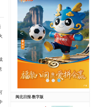
须
火
成
意
可
闽北日报-数字版
中