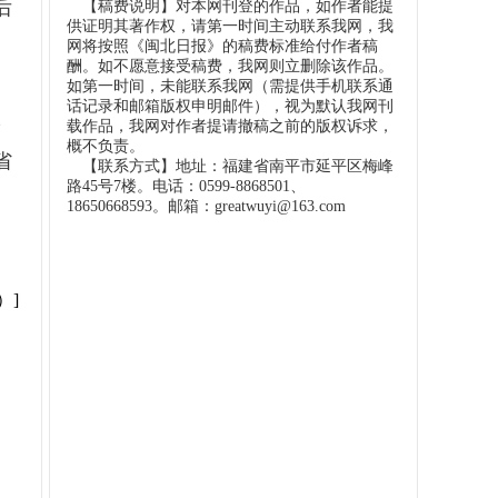
后
【稿费说明】对本网刊登的作品，如作者能提
供证明其著作权，请第一时间主动联系我网，我
网将按照《闽北日报》的稿费标准给付作者稿
酬。如不愿意接受稿费，我网则立删除该作品。
如第一时间，未能联系我网（需提供手机联系通
话记录和邮箱版权申明邮件），视为默认我网刊
联
载作品，我网对作者提请撤稿之前的版权诉求，
概不负责。
省
【联系方式】地址：福建省南平市延平区梅峰
路45号7楼。电话：0599-8868501、
18650668593。邮箱：greatwuyi@163.com
）]