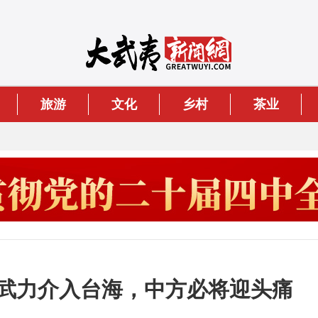
旅游
文化
乡村
茶业
敢武力介入台海，中方必将迎头痛