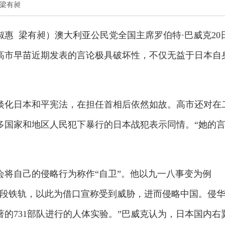
惠 梁有昶
淑惠 梁有昶）澳大利亚公民党全国主席罗伯特·巴威克20
高市早苗近期发表的言论极具破坏性，不仅无益于日本自
淡化日本和平宪法，在担任首相后依然如故。高市还对在
多国家和地区人民犯下暴行的日本战犯表示同情。“她的
会将自己的侵略行为称作“自卫”。他以九一八事变为例
一段铁轨，以此为借口宣称受到威胁，进而侵略中国。侵
的731部队进行的人体实验。”巴威克认为，日本国内右