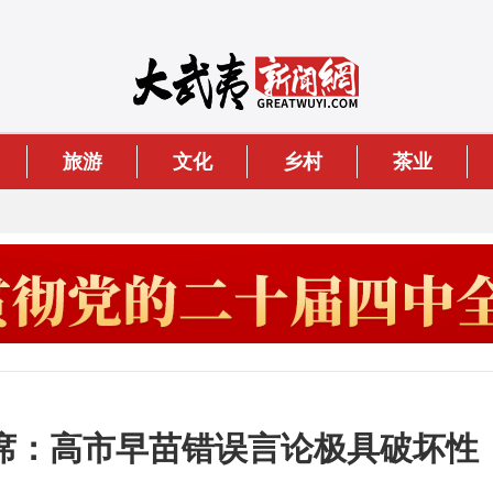
旅游
文化
乡村
茶业
席：高市早苗错误言论极具破坏性