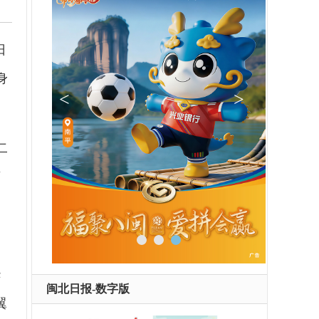
日
身
二
言
华
闽北日报-数字版
翼