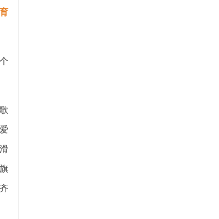
育
个
歌
爱
滑
旗
齐