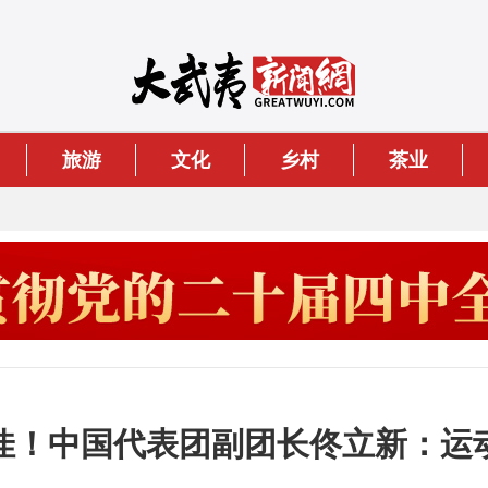
旅游
文化
乡村
茶业
佳！中国代表团副团长佟立新：运