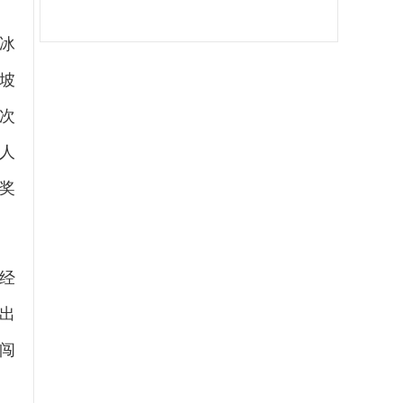
冰
坡
次
人
奖
经
出
闯