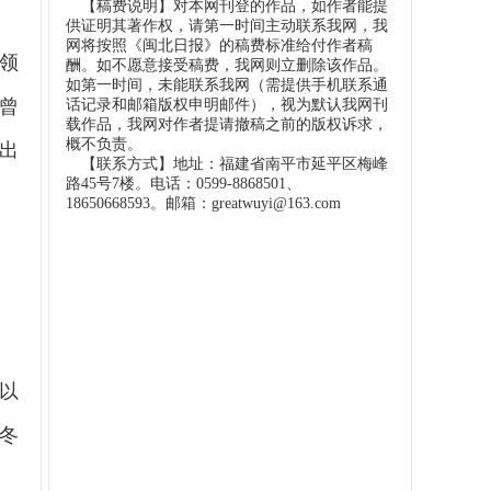
【稿费说明】对本网刊登的作品，如作者能提
供证明其著作权，请第一时间主动联系我网，我
网将按照《闽北日报》的稿费标准给付作者稿
领
酬。如不愿意接受稿费，我网则立删除该作品。
如第一时间，未能联系我网（需提供手机联系通
曾
话记录和邮箱版权申明邮件），视为默认我网刊
载作品，我网对作者提请撤稿之前的版权诉求，
概不负责。
出
【联系方式】地址：福建省南平市延平区梅峰
路45号7楼。电话：0599-8868501、
18650668593。邮箱：greatwuyi@163.com
以
冬