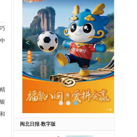
巧
中
精
银
和
闽北日报-数字版