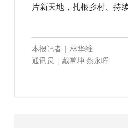
片新天地，扎根乡村、持
本报记者
| 林华维
通
讯员
|
戴常坤 蔡永晖