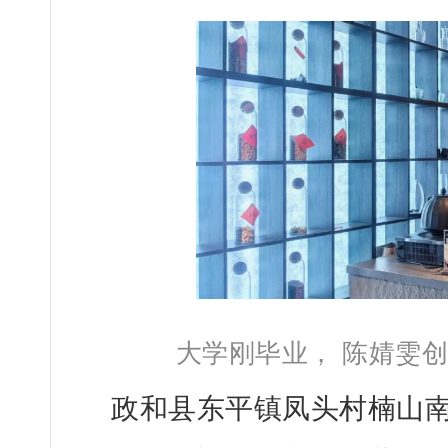
大学刚毕业， 陈婧雯
政和县东平镇凤头村楠山南