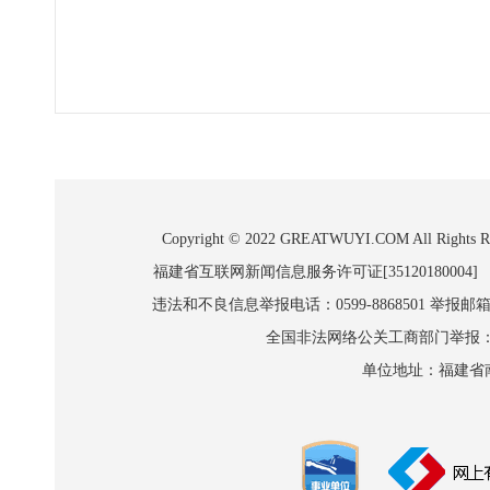
Copyright © 2022 GREATWUYI.COM A
福建省互联网新闻信息服务许可证[35120180004]
违法和不良信息举报电话：0599-8868501 举报邮箱:wl
全国非法网络公关工商部门举报：010-8
单位地址：福建省南平