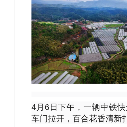
4月6日下午，一辆中铁
车门拉开，百合花香清新