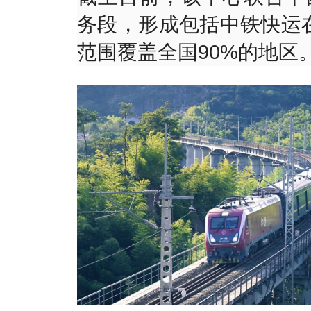
务段，形成包括中铁快运
范围覆盖全国90%的地区