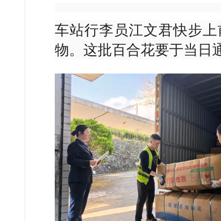
车站行李员江文君快步上
物。这批百合花要于当日通