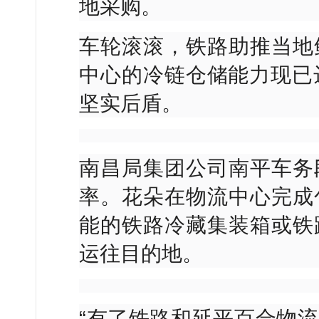
地采购。
车轮滚滚，铁路助推当地
中心的冷链仓储能力现已
坚实后盾。
南昌局集团公司南平车务
率。花朵在物流中心完成
能的铁路冷藏集装箱或铁
运往目的地。
“有了铁路和延平百合物