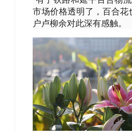
市场价格透明了，百合花
户卢柳余对此深有感触。