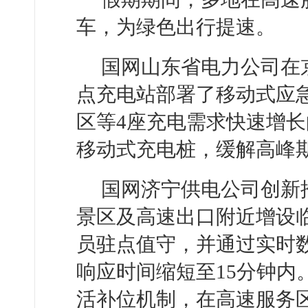
车，为绿色出行提速。
国网山东省电力公司在
点充电站部署了移动式应
区等4座充电需求快速增长
移动式充电桩，缓解高峰
国网济宁供电公司创新
景区及高速出口附近增设
员驻点值守，并通过实时
响应时间缩短至15分钟内
活补位机制，在高速服务