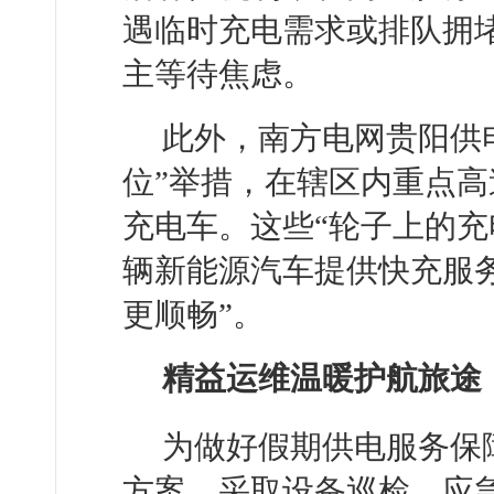
遇临时充电需求或排队拥
主等待焦虑。
此外，南方电网贵阳供
位”举措，在辖区内重点
充电车。这些“轮子上的充
辆新能源汽车提供快充服
更顺畅”。
精益运维温暖护航旅途
为做好假期供电服务保
方案，采取设备巡检、应