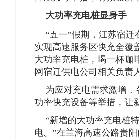
大功率充电桩显身手
“五一”假期，江苏宿迁
实现高速服务区快充全覆盖
大功率充电桩，喝一杯咖
网宿迁供电公司相关负责
为应对充电需求激增，
功率快充设备等举措，让
“新增的大功率充电桩
电。”在兰海高速公路贵