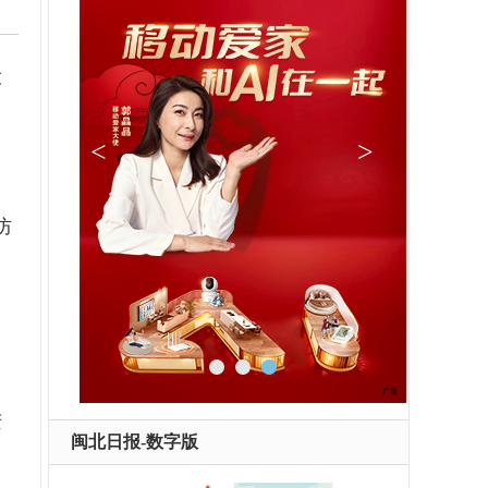
设
、
防
。
进
闽北日报-数字版