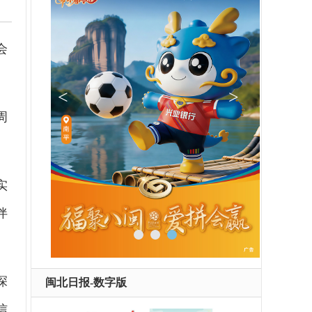
会
周
实
伴
深
闽北日报-数字版
信