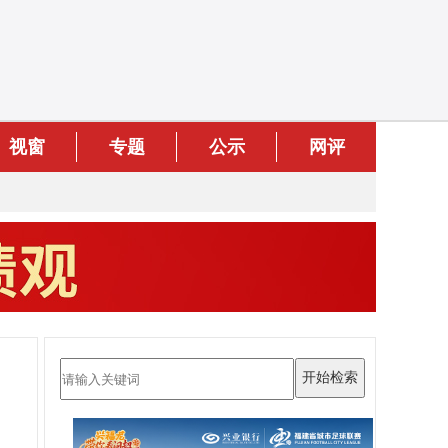
视窗
专题
公示
网评