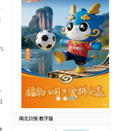
两
5
，
让
闽北日报-数字版
支