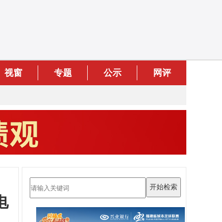
视窗
专题
公示
网评
电