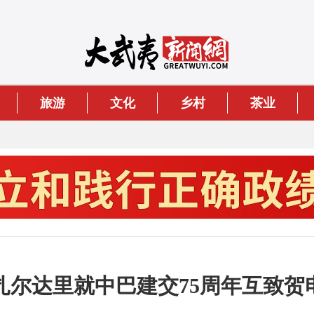
旅游
文化
乡村
茶业
扎尔达里就中巴建交75周年互致贺