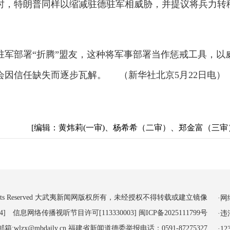
时，特朗普同样以缩减驻德驻军相威胁，并提议将兵力转
驻军部署“折腾”盟友，这种将军事部署当作惩戒工具，以
会因信任缺失而逐步瓦解。 （新华社北京5月22日电）
[编辑：黄炜莉(一审)、杨希希（二审）、郑金富（三审
 All Rights Reserved 大武夷新闻网版权所有，未经授权不得转载或建立镜像
·
4] 信息网络传播视听节目许可[113330003]
闽ICP备2025111799号
·
:wlzx@mbdaily.cn 福建省新闻道德委举报电话：0591-87275327
·