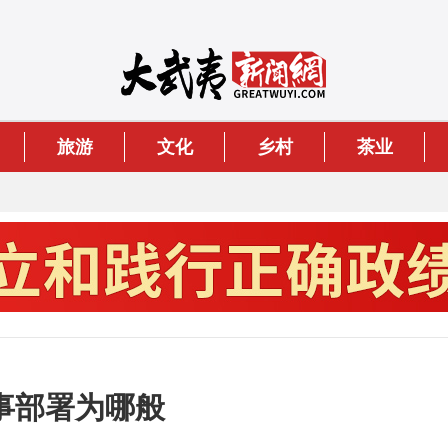
旅游
文化
乡村
茶业
事部署为哪般