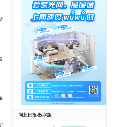
持
兵
媒
备
闽北日报-数字版
军