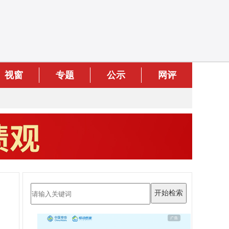
视窗
专题
公示
网评