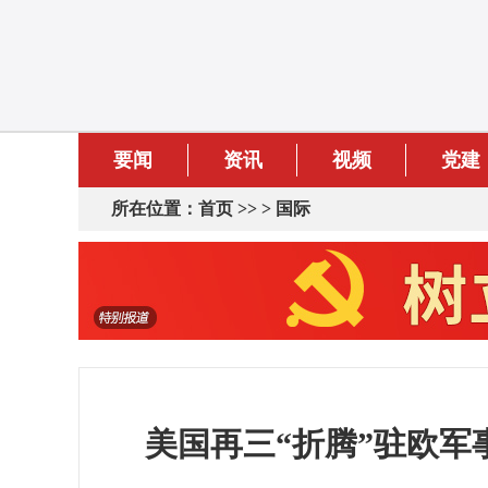
要闻
资讯
视频
党建
所在位置：
首页
>> >
国际
美国再三“折腾”驻欧军