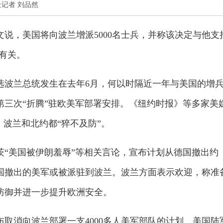
新华社记者 刘品然
文说，美国将向波兰增派5000名士兵，并称该决定与他支
有关。
选波兰总统发生在去年6月，何以时隔近一年与美国的增
第三次“折腾”驻欧美军部署安排。《纽约时报》等多家美
、波兰和北约都“猝不及防”。
茨“美国被伊朗羞辱”等相关言论，宣布计划从德国撤出约
德国撤出的美军或被派驻到波兰。波兰方面表示欢迎，称准
防御并进一步提升欧洲安全。
取消向波兰部署一支4000多人美军部队的计划。美国陆