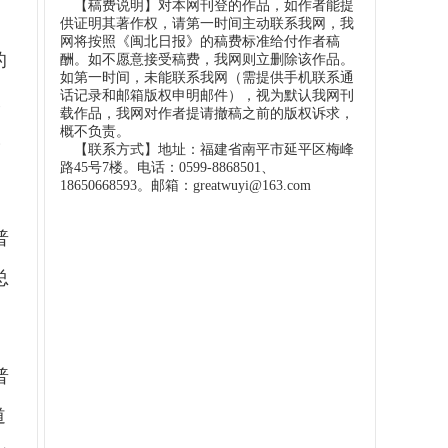
【稿费说明】对本网刊登的作品，如作者能提
供证明其著作权，请第一时间主动联系我网，我
网将按照《闽北日报》的稿费标准给付作者稿
的
酬。如不愿意接受稿费，我网则立删除该作品。
如第一时间，未能联系我网（需提供手机联系通
话记录和邮箱版权申明邮件），视为默认我网刊
敲
载作品，我网对作者提请撤稿之前的版权诉求，
概不负责。
军
【联系方式】地址：福建省南平市延平区梅峰
路45号7楼。电话：0599-8868501、
18650668593。邮箱：greatwuyi@163.com
普
总
普
道