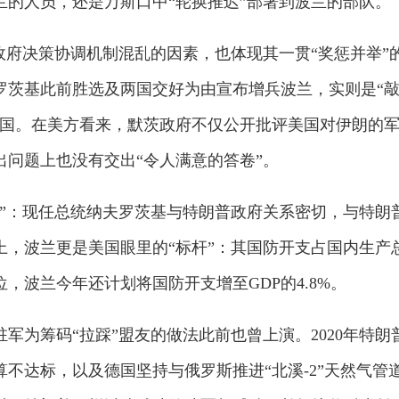
兰的人员，还是万斯口中“轮换推迟”部署到波兰的部队。
政府决策协调机制混乱的因素，也体现其一贯“奖惩并举”
罗茨基此前胜选及两国交好为由宣布增兵波兰，实则是“
德国。在美方看来，默茨政府不仅公开批评美国对伊朗的
问题上也没有交出“令人满意的答卷”。
友”：现任总统纳夫罗茨基与特朗普政府关系密切，与特朗
上，波兰更是美国眼里的“标杆”：其国防开支占国内生产
，波兰今年还计划将国防开支增至GDP的4.8%。
军为筹码“拉踩”盟友的做法此前也曾上演。2020年特朗
不达标，以及德国坚持与俄罗斯推进“北溪-2”天然气管