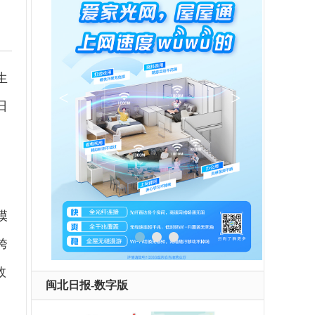
生
日
模
跨
效
闽北日报-数字版