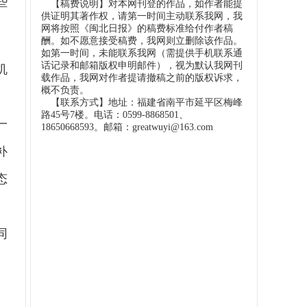
些
【稿费说明】对本网刊登的作品，如作者能提
供证明其著作权，请第一时间主动联系我网，我
网将按照《闽北日报》的稿费标准给付作者稿
酬。如不愿意接受稿费，我网则立删除该作品。
如第一时间，未能联系我网（需提供手机联系通
话记录和邮箱版权申明邮件），视为默认我网刊
机
载作品，我网对作者提请撤稿之前的版权诉求，
概不负责。
。
【联系方式】地址：福建省南平市延平区梅峰
路45号7楼。电话：0599-8868501、
一
18650668593。邮箱：greatwuyi@163.com
补
态
同
一