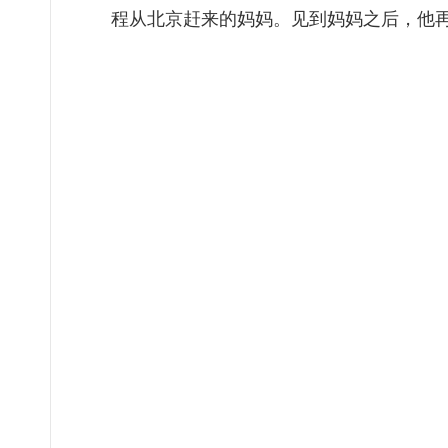
程从北京赶来的妈妈。见到妈妈之后，他