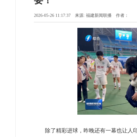
要！
2026-05-26 11:17:37 来源: 福建新闻联播 作者：
除了精彩进球，昨晚还有一幕也让人