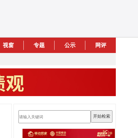
视窗
专题
公示
网评