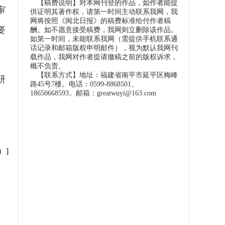
【稿费说明】对本网刊登的作品，如作者能提
审
供证明其著作权，请第一时间主动联系我网，我
网将按照《闽北日报》的稿费标准给付作者稿
要
酬。如不愿意接受稿费，我网则立删除该作品。
如第一时间，未能联系我网（需提供手机联系通
话记录和邮箱版权申明邮件），视为默认我网刊
载作品，我网对作者提请撤稿之前的版权诉求，
概不负责。
【联系方式】地址：福建省南平市延平区梅峰
研
路45号7楼。电话：0599-8868501、
18650668593。邮箱：greatwuyi@163.com
）]