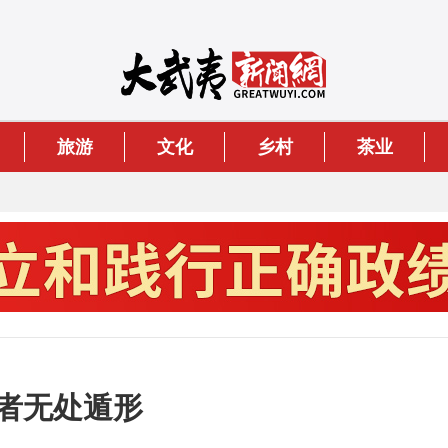
旅游
文化
乡村
茶业
者无处遁形