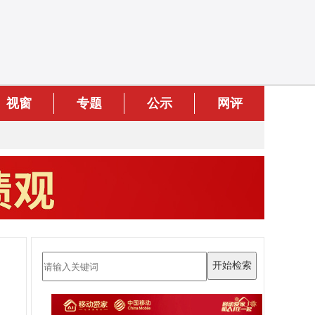
视窗
专题
公示
网评