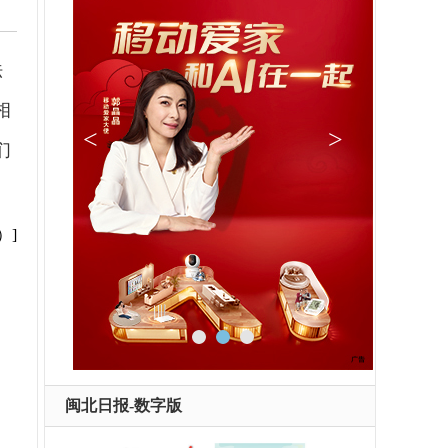
法
相
们
）]
闽北日报-数字版