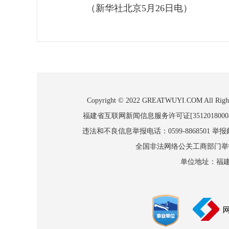
（新华社北京5月26日电）
Copyright © 2022 GREATWUYI.COM
福建省互联网新闻信息服务许可证[3512018000
违法和不良信息举报电话：0599-8868501 举报邮箱
全国非法网络公关工商部门举报：010
单位地址：福建省