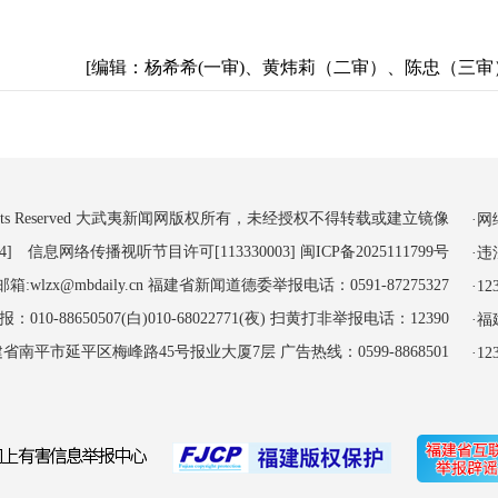
[编辑：杨希希(一审)、黄炜莉（二审）、陈忠（三审
 All Rights Reserved 大武夷新闻网版权所有，未经授权不得转载或建立镜像
·
4] 信息网络传播视听节目许可[113330003]
闽ICP备2025111799号
·
:wlzx@mbdaily.cn 福建省新闻道德委举报电话：0591-87275327
·
-88650507(白)010-68022771(夜) 扫黄打非举报电话：12390
·
南平市延平区梅峰路45号报业大厦7层 广告热线：0599-8868501
·1