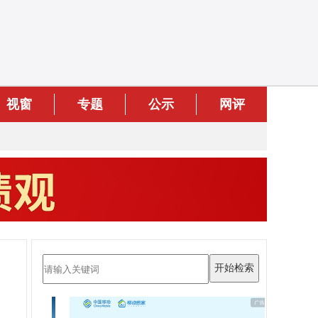
视窗
专题
公示
网评