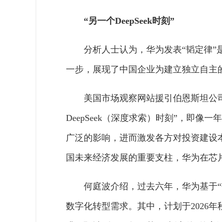
“另一个DeepSeek时刻”
分析人士认为，华为发表“韬定律
一步，展现了中国企业为建立独立自主
美国市场观察网站援引伯恩斯坦公司
DeepSeek（深度求索）时刻”，即像
广泛的影响，进而激发各方对投资建设
国未来经济发展的重要支柱，华为在芯
何庭波介绍，过去六年，华为基于“
数字化转型需求。其中，计划于2026