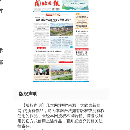
片
术
部
，
版权声明
道
【版权声明】凡本网注明“来源：大武夷新闻
网”的所有作品，均为本网合法拥有版权或拥有权
使用的作品，未经本网授权不得转载、摘编或利
用其它方式使用上述作品，否则必追究其相关法
律责任。