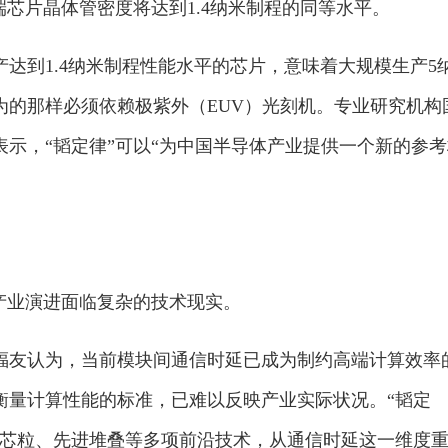
高端芯片晶体管密度将达到1.4纳米制程的同等水平。
达到1.4纳米制程性能水平的芯片，意味着大规模生产5
为的那样必须依赖极紫外（EUV）光刻机。专业研究机构
示，“韬定律”可以“为中国半导体产业提供一个新的参考
产业演进面临复杂的技术现实。
福友认为，当前模块间通信时延已成为制约高端计算效率
衡量计算性能的标准，已难以反映产业实际状况。“韬定
、芯粒、先进堆叠等多项前沿技术，从通信时延这一维度