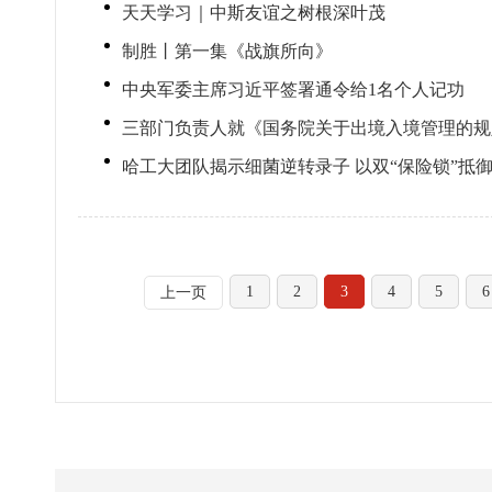
天天学习｜中斯友谊之树根深叶茂
制胜丨第一集《战旗所向》
中央军委主席习近平签署通令给1名个人记功
三部门负责人就《国务院关于出境入境管理的规
哈工大团队揭示细菌逆转录子 以双“保险锁”抵
1
2
3
4
5
6
上一页