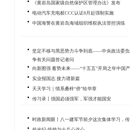
《黄岩岛国家级自然保护区管理办法》发布
电动汽车充电桩CCC认证8月起强制实施
中国海警在黄岩岛海域组织维权执法管控演练
坚定不移与黑恶势力斗争到底——中央政法委负
争有关问题答记者问
向新图强 蓄势未来——“十五五”开局之年中国
实业报国志 接力谱新篇
天天学习｜情系桑梓“侨”绘华章
传习录丨强国必须强军，军强才能国安
时政新闻眼丨八一建军节前夕这次集体学习，传
拾光纪·统帅与士兵心连心