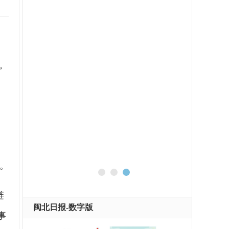
，
。
链
闽北日报-数字版
事