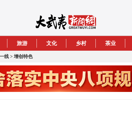
旅游
文化
乡村
茶业
一线
>
增创特色