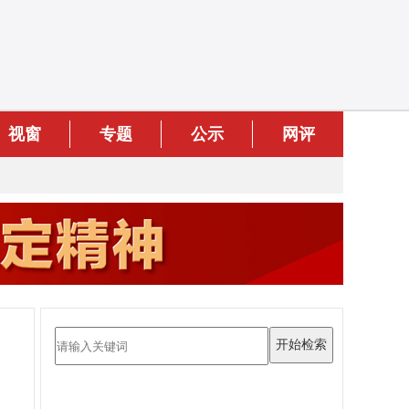
视窗
专题
公示
网评