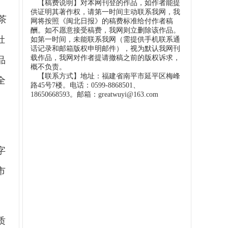
【稿费说明】对本网刊登的作品，如作者能提
供证明其著作权，请第一时间主动联系我网，我
茶
网将按照《闽北日报》的稿费标准给付作者稿
酬。如不愿意接受稿费，我网则立删除该作品。
牡
如第一时间，未能联系我网（需提供手机联系通
话记录和邮箱版权申明邮件），视为默认我网刊
载作品，我网对作者提请撤稿之前的版权诉求，
品
概不负责。
【联系方式】地址：福建省南平市延平区梅峰
全
路45号7楼。电话：0599-8868501、
18650668593。邮箱：greatwuyi@163.com
、
字
市
质