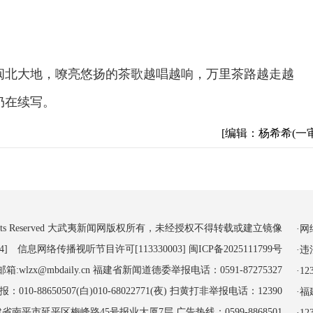
的闽北大地，嘹亮悠扬的茶歌越唱越响，万里茶路越走越
仍在续写。
[编辑：杨希希(一审
 All Rights Reserved 大武夷新闻网版权所有，未经授权不得转载或建立镜像
·
4] 信息网络传播视听节目许可[113330003]
闽ICP备2025111799号
·
:wlzx@mbdaily.cn 福建省新闻道德委举报电话：0591-87275327
·
-88650507(白)010-68022771(夜) 扫黄打非举报电话：12390
·
南平市延平区梅峰路45号报业大厦7层 广告热线：0599-8868501
·1