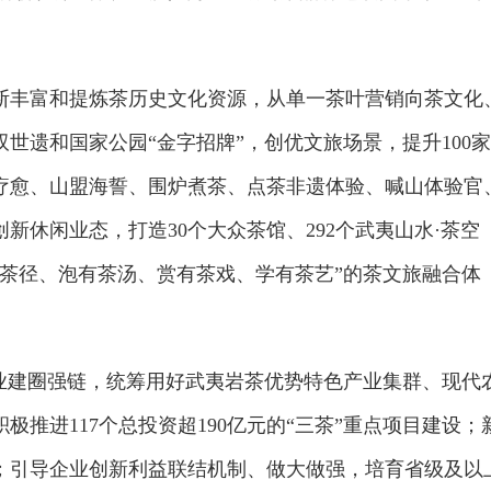
断丰富和提炼茶历史文化资源，从单一茶叶营销向茶文化
世遗和国家公园“金字招牌”，创优文旅场景，提升100家
疗愈、山盟海誓、围炉煮茶、点茶非遗体验、喊山体验官
新休闲业态，打造30个大众茶馆、292个武夷山水·茶空
有茶径、泡有茶汤、赏有茶戏、学有茶艺”的茶文旅融合体
产业建圈强链，统筹用好武夷岩茶优势特色产业集群、现代
推进117个总投资超190亿元的“三茶”重点项目建设；
个；引导企业创新利益联结机制、做大做强，培育省级及以