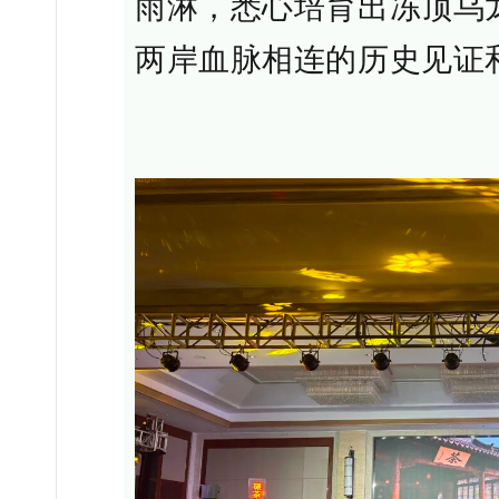
雨淋，悉心培育出冻顶乌
两岸血脉相连的历史见证