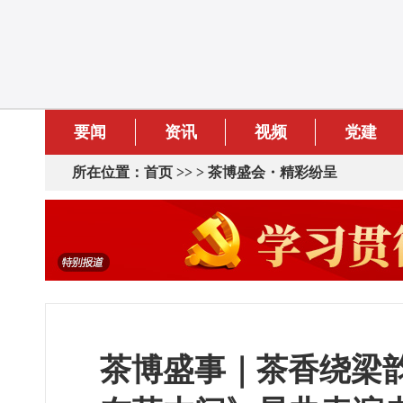
要闻
资讯
视频
党建
所在位置：
首页
>> >
茶博盛会・精彩纷呈
茶博盛事｜茶香绕梁韵