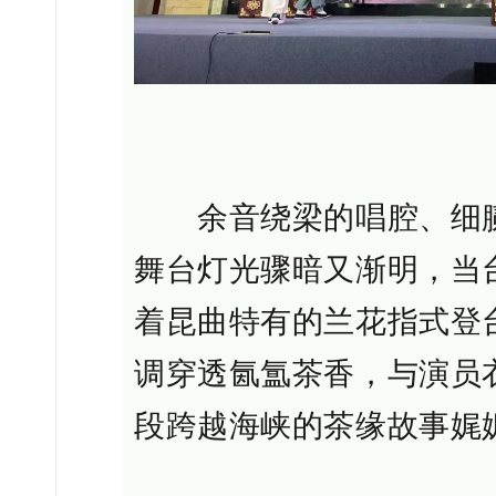
余音绕梁的唱腔、细腻
舞台灯光骤暗又渐明，当
着昆曲特有的兰花指式登
调穿透氤氲茶香，与演员
段跨越海峡的茶缘故事娓