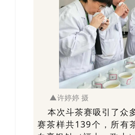
▲许婷婷 摄
本次斗茶赛吸引了众
赛茶样共
139个，所有