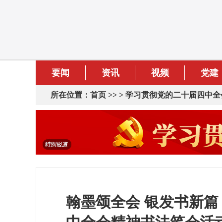
要闻
资讯
视频
党建
所在位置：
首页
>> >
学习贯彻党的二十届四中全
翰墨颂全会 银发书新篇