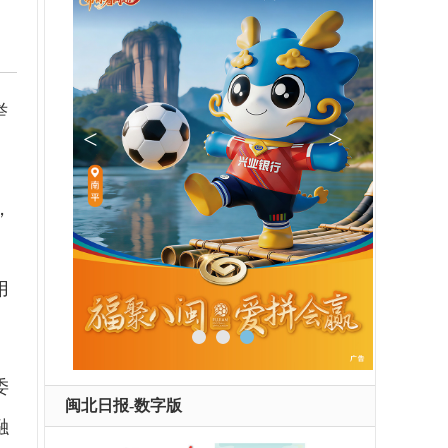
举
，
用
委
闽北日报-数字版
融