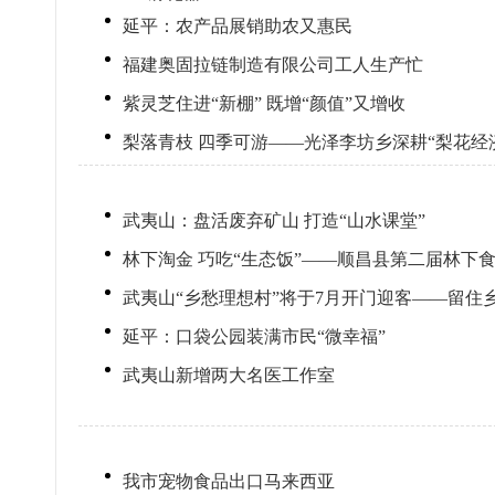
延平：农产品展销助农又惠民
福建奥固拉链制造有限公司工人生产忙
紫灵芝住进“新棚” 既增“颜值”又增收
梨落青枝 四季可游——光泽李坊乡深耕“梨花经
武夷山：盘活废弃矿山 打造“山水课堂”
林下淘金 巧吃“生态饭”——顺昌县第二届林下
武夷山“乡愁理想村”将于7月开门迎客——留住
延平：口袋公园装满市民“微幸福”
武夷山新增两大名医工作室
我市宠物食品出口马来西亚