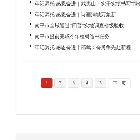
牢记嘱托 感恩奋进｜武夷山：实干实绩书写“绿
牢记嘱托 感恩奋进｜诗画浦城万象新
南平市全域通过“四普”实地调查省级验收
南平市提前完成今年植树造林任务
牢记嘱托 感恩奋进｜邵武：奋勇争先赴新程
1
2
3
4
5
下一页