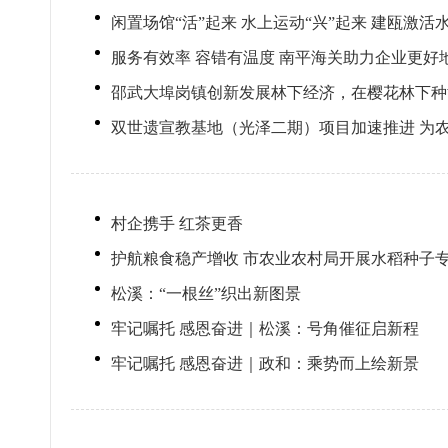
闲置场馆“活”起来 水上运动“兴”起来 建瓯激
服务有效率 容错有温度 南平海关助力企业更好
邵武大埠岗镇创新发展林下经济，在樱花林下种黄
双世遗宣教基地（光泽二期）项目加速推进 为
村企携手 红茶更香
护航粮食稳产增收 市农业农村局开展水稻种子
松溪：“一根丝”织出新图景
牢记嘱托 感恩奋进｜松溪：号角催征启新程
牢记嘱托 感恩奋进｜政和：乘势而上绘新景