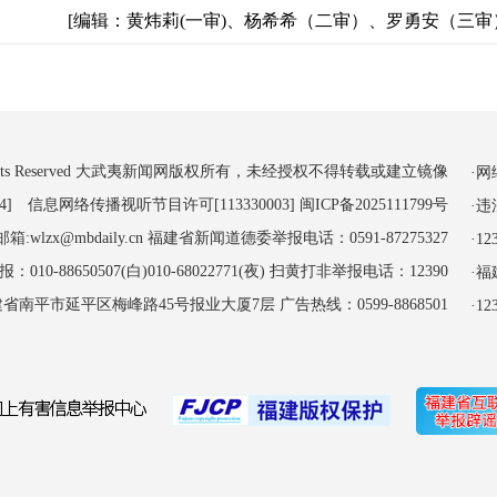
[编辑：黄炜莉(一审)、杨希希（二审）、罗勇安（三审
 All Rights Reserved 大武夷新闻网版权所有，未经授权不得转载或建立镜像
·
4] 信息网络传播视听节目许可[113330003]
闽ICP备2025111799号
·
:wlzx@mbdaily.cn 福建省新闻道德委举报电话：0591-87275327
·
-88650507(白)010-68022771(夜) 扫黄打非举报电话：12390
·
南平市延平区梅峰路45号报业大厦7层 广告热线：0599-8868501
·1