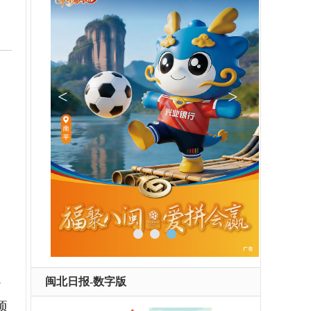
通
闽北日报-数字版
项