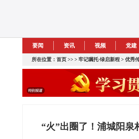
要闻
资讯
视频
党建
所在位置：
首页
>> >
牢记嘱托·绿启新程
>
优秀
“火”出圈了！浦城阳泉