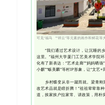
可见“
福马
”“祥云”等元素的画作和鲜花等
“我们通过艺术设计，让沉睡的乡土
这里。”福州大学厦门工艺美术学院
化有了新表达：“艺术走廊”“妈妈晒场
小麒”“畈美麟”等村IP形象，让“文艺
乡村蝶变从非一蹴而就。梁青刚到村
改艺术品就是瞎折腾！”祖祖辈辈靠
道，挨家挨户拉家常、讲政策，用朴实