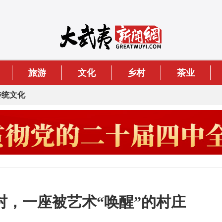
旅游
文化
乡村
茶业
传统文化
村，一座被艺术“唤醒”的村庄