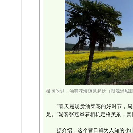
微风吹过，
油菜花海随风起伏
（
图源浦城
“春天是观赏油菜花的好时节，周
足。”游客张燕举着相机定格美景，喜
据介绍，这个昔日鲜为人知的小山村