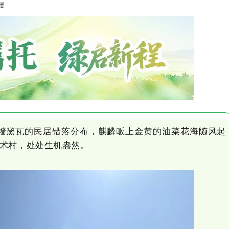
漫
黛瓦的民居错落分布，麒麟畈上金黄的油菜花海随风起
艺术村，处处生机盎然。