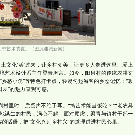
大型艺术装置。
（
图源浦城新闻
）
文化‘活’过来，让乡村变美，让更多人走进这里、爱上
环境艺术设计系主任梁青坦言。如今，阳泉村的传统农耕文
”“乡愁小院”等特色打卡点，轻易勾起游客的乡愁记忆；“畈
+田园”的魅力直观可感。
里时，质疑声不绝于耳。“搞艺术能当饭吃？”“老农具
种地谋生的村民，满心不解。面对顾虑，梁青与镇村干部一
的话语，把“文化兴则乡村兴”的道理讲进村民心里。