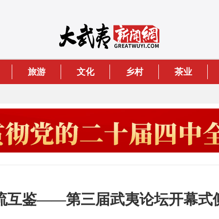
旅游
文化
乡村
茶业
流互鉴——第三届武夷论坛开幕式