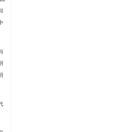
和
中
与
明
明
代