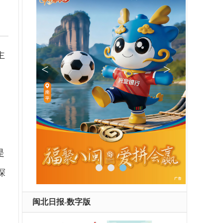
主
。
是
探
闽北日报-数字版
本