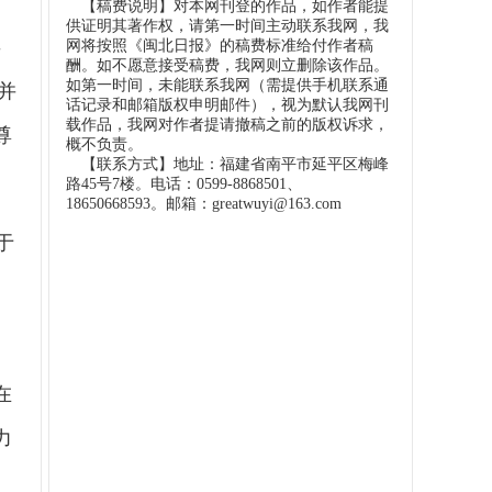
【稿费说明】对本网刊登的作品，如作者能提
供证明其著作权，请第一时间主动联系我网，我
事
网将按照《闽北日报》的稿费标准给付作者稿
酬。如不愿意接受稿费，我网则立删除该作品。
如第一时间，未能联系我网（需提供手机联系通
并
话记录和邮箱版权申明邮件），视为默认我网刊
载作品，我网对作者提请撤稿之前的版权诉求，
尊
概不负责。
【联系方式】地址：福建省南平市延平区梅峰
路45号7楼。电话：0599-8868501、
18650668593。邮箱：greatwuyi@163.com
于
在
力