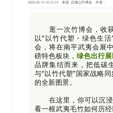
2026-05-13 10:15:14 来源: 武夷山竹博会 作者：
逛一次竹博会，收获双重
以“以竹代塑・绿色生活
会，将在南平
武夷会展
磅特色板块，
绿色出行展
品牌集结而来，把低碳
与“以竹代塑”国家战略
的全新图景。
在这里，你可以沉浸式
看一根武夷毛竹如何历经