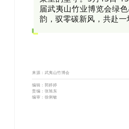
届武夷山竹业博览会绿色
韵，驭零碳新风，共赴一
来
源：武夷山竹博会
编辑：郭婷婷
责编：张旭东
编审：徐俐敏