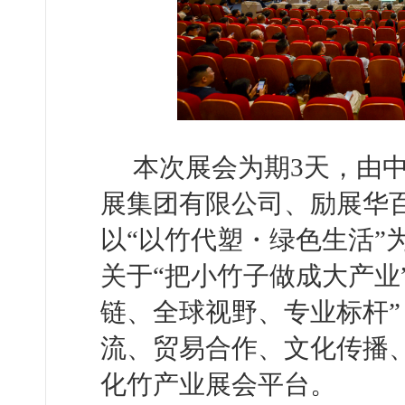
本次展会为期3天，由
展集团有限公司、励展华百
以“以竹代塑・绿色生活”
关于“把小竹子做成大产业
链、全球视野、专业标杆
流、贸易合作、文化传播
化竹产业展会平台。