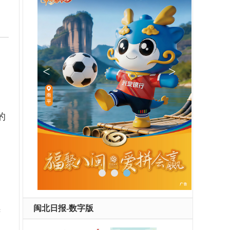
的
续
闽北日报-数字版