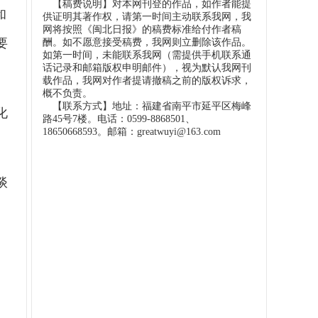
【稿费说明】对本网刊登的作品，如作者能提
和
供证明其著作权，请第一时间主动联系我网，我
网将按照《闽北日报》的稿费标准给付作者稿
要
酬。如不愿意接受稿费，我网则立删除该作品。
如第一时间，未能联系我网（需提供手机联系通
话记录和邮箱版权申明邮件），视为默认我网刊
载作品，我网对作者提请撤稿之前的版权诉求，
概不负责。
【联系方式】地址：福建省南平市延平区梅峰
化
路45号7楼。电话：0599-8868501、
18650668593。邮箱：greatwuyi@163.com
谈