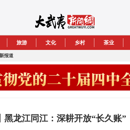
旅游
文化
乡村
茶业
新报道
丨黑龙江同江：深耕开放“长久账”