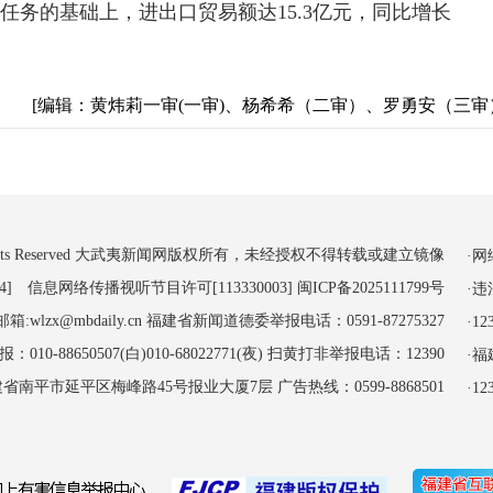
任务的基础上，进出口贸易额达15.3亿元，同比增长
[编辑：黄炜莉一审(一审)、杨希希（二审）、罗勇安（三审
 All Rights Reserved 大武夷新闻网版权所有，未经授权不得转载或建立镜像
·
4] 信息网络传播视听节目许可[113330003]
闽ICP备2025111799号
·
:wlzx@mbdaily.cn 福建省新闻道德委举报电话：0591-87275327
·
-88650507(白)010-68022771(夜) 扫黄打非举报电话：12390
·
南平市延平区梅峰路45号报业大厦7层 广告热线：0599-8868501
·1