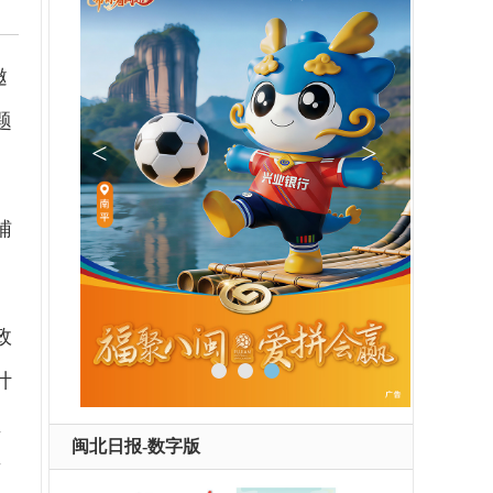
邀
题
辅
政
计
业
闽北日报-数字版
这