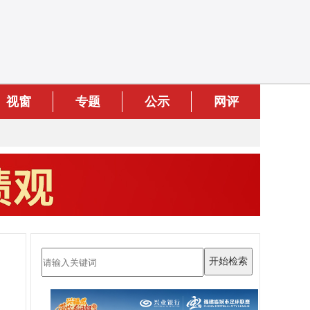
视窗
专题
公示
网评