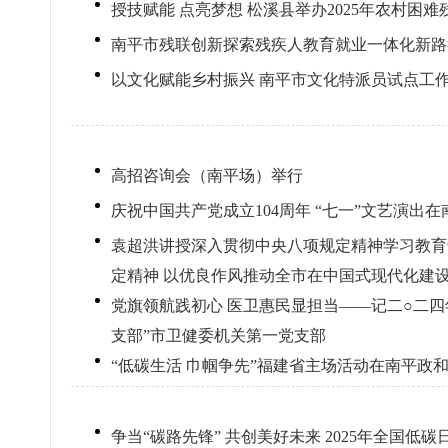
授技赋能 点亮梦想 松溪县举办2025年农村困
南平市残联创新探索残疾人教育就业一体化新路
以文化赋能乡村振兴 南平市文化特派员试点工
高招咨询会（南平场）举行
庆祝中国共产党成立104周年 “七一”文艺演出
袁超洪讲授深入贯彻中央八项规定精神学习教育
定精神 以优良作风推动全市在中国式现代化建
党旗领航践初心 医卫惠民显担当——记二○二四
支部”市卫健委机关第一党支部
“低碳生活 巾帼争先”福建省主场活动在南平政
争当“碳路先锋” 共创美好未来 2025年全国低