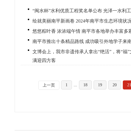
“闽水杯”水利优质工程奖名单公布 光泽一水利
绘就美丽南平新画卷 2024年南平市生态环境状
悠悠粽叶香 浓浓端午情 南平市各地举办丰富多
南平市推出十条精品路线 成功吸引外地学子来
文博会上，我市非遗传承人拿出“绝活”，将“福”
满迎四方客
1
...
18
19
20
2
上一页