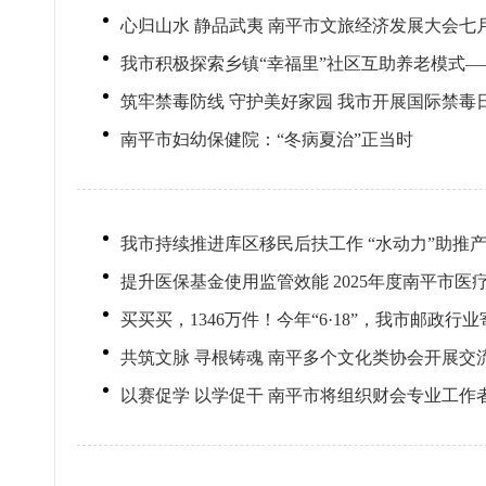
心归山水 静品武夷 南平市文旅经济发展大会七
我市积极探索乡镇“幸福里”社区互助养老模式
筑牢禁毒防线 守护美好家园 我市开展国际禁毒
南平市妇幼保健院：“冬病夏治”正当时
我市持续推进库区移民后扶工作 “水动力”助推
提升医保基金使用监管效能 2025年度南平市
买买买，1346万件！今年“6·18”，我市邮政
共筑文脉 寻根铸魂 南平多个文化类协会开展交
以赛促学 以学促干 南平市将组织财会专业工作