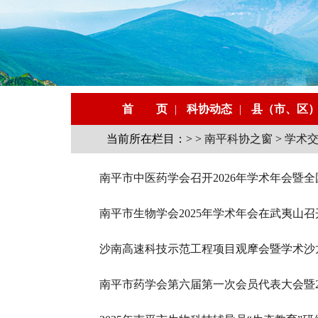
首 页
|
科协动态
|
县（市、区
当前所在栏目：> >
南平科协之窗
>
学术
南平市中医药学会召开2026年学术年会暨
南平市生物学会2025年学术年会在武夷山召
沙南高速科技示范工程项目观摩会暨学术沙
南平市药学会第六届第一次会员代表大会暨2