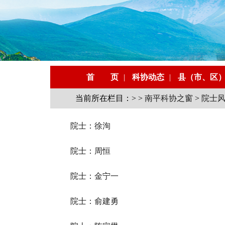
首 页
|
科协动态
|
县（市、区
当前所在栏目：> >
南平科协之窗
>
院士
院士：徐洵
院士：周恒
院士：金宁一
院士：​俞建勇