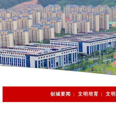
创城要闻
文明培育
文明
|
|