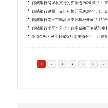
邮储银行浦城县支行扎实推进 2026 年“3・
邮储银行建瓯市支行积极开展2026年“3·1
邮储银行南平市顺昌县支行积极开展“3·15
邮储银行南平市分行：数字金融下乡赋能乡村
3·15金融为民丨邮储银行南平市分行：让信
1
2
3
4
5
6
7