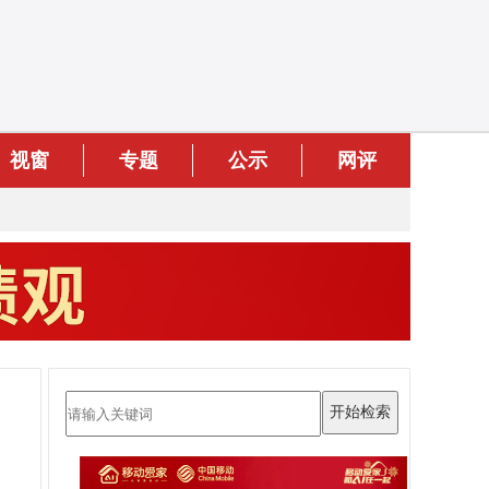
视窗
专题
公示
网评