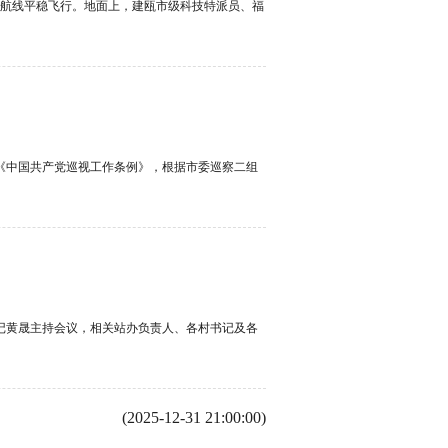
设航线平稳飞行。地面上，建瓯市级科技特派员、福
《中国共产党巡视工作条例》，根据市委巡察二组
记黄晟主持会议，相关站办负责人、各村书记及各
(2025-12-31 21:00:00)