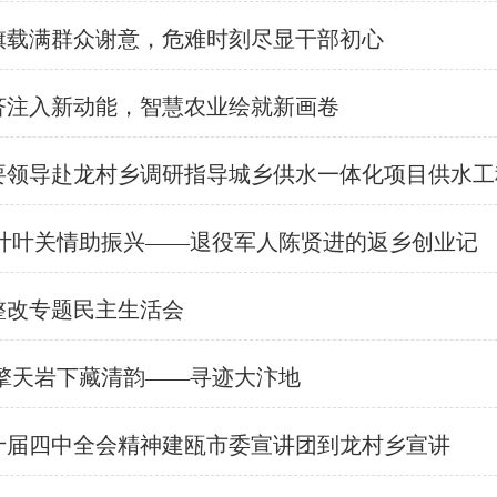
锦旗载满群众谢意，危难时刻尽显干部初心
经济注入新动能，智慧农业绘就新画卷
要领导赴龙村乡调研指导城乡供水一体化项目供水工程.
 叶叶关情助振兴——退役军人陈贤进的返乡创业记
整改专题民主生活会
 擎天岩下藏清韵——寻迹大汴地
二十届四中全会精神建瓯市委宣讲团到龙村乡宣讲