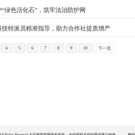
护“绿色活化石”，筑牢法治防护网
：科技特派员精准指导，助力合作社提质增产
4
5
6
7
8
9
10
下一页
I.COM All Rights Reserved 大武夷新闻网版权所有，未经授权不得转载或建立镜像
网络