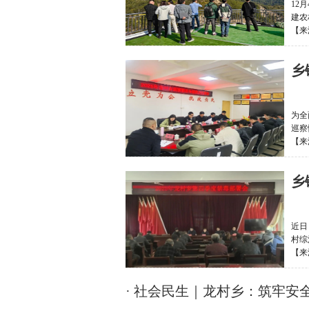
12
建农
【来源
乡
为全
巡察
【来源
乡
近日
村综
【来源
· 社会民生｜龙村乡：筑牢安