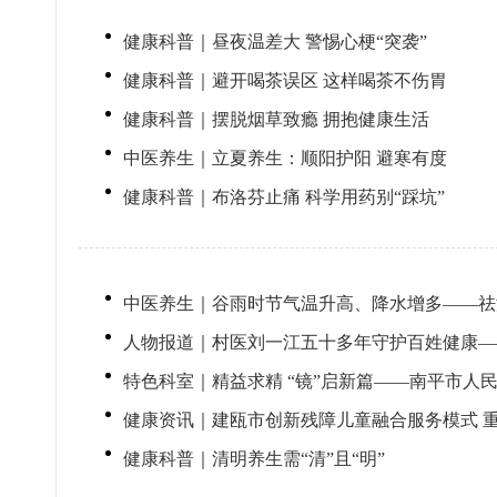
健康科普｜昼夜温差大 警惕心梗“突袭”
健康科普｜避开喝茶误区 这样喝茶不伤胃
健康科普｜摆脱烟草致瘾 拥抱健康生活
中医养生｜立夏养生：顺阳护阳 避寒有度
健康科普｜布洛芬止痛 科学用药别“踩坑”
中医养生｜谷雨时节气温升高、降水增多——祛
人物报道｜村医刘一江五十多年守护百姓健康—
特色科室｜精益求精 “镜”启新篇——南平市人
健康资讯｜建瓯市创新残障儿童融合服务模式 
健康科普｜清明养生需“清”且“明”