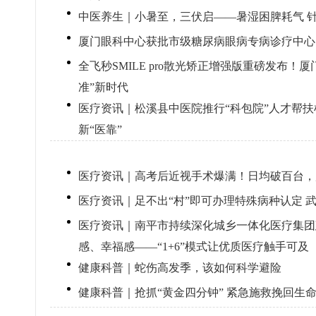
中医养生｜小暑至，三伏启——暑湿困脾耗气 
厦门眼科中心获批市级糖尿病眼病专病诊疗中心
全飞秒SMILE pro散光矫正增强版重磅发布！
准”新时代
医疗资讯｜松溪县中医院推行“科包院”人才帮扶
新“医靠”
医疗资讯｜高考后近视手术爆满！日均破百台，
医疗资讯｜足不出“村”即可办理特殊病种认定 
医疗资讯｜南平市持续深化城乡一体化医疗集团
感、幸福感——“1+6”模式让优质医疗触手可及
健康科普｜蛇伤高发季，该如何科学避险
健康科普｜抢抓“黄金四分钟” 紧急施救挽回生